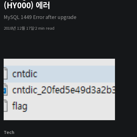
(HY000) 에러
MySQL 1449 Error after upgrade
2018년 12월 17일
2 min read
Tech