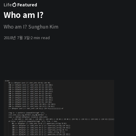
Life
Featured
Who am I?
Who am I? Sunghun Kim
2018년 7월 3일
2 min read