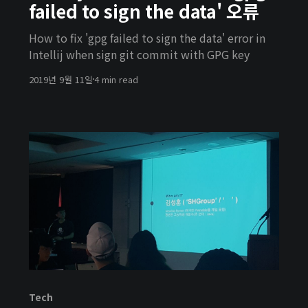
failed to sign the data' 오류
How to fix 'gpg failed to sign the data' error in
Intellij when sign git commit with GPG key
2019년 9월 11일
4 min read
Tech