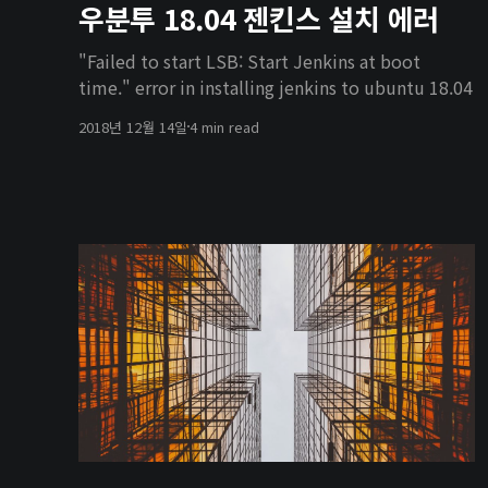
우분투 18.04 젠킨스 설치 에러
"Failed to start LSB: Start Jenkins at boot
time." error in installing jenkins to ubuntu 18.04
2018년 12월 14일
4 min read